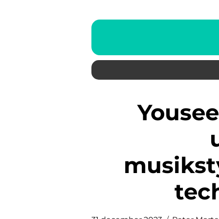
Yousee Musik App: Det
musikst
tec