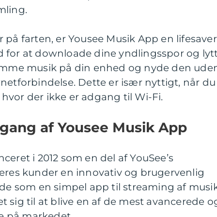
mling.
 er på farten, er Yousee Musik App en lifesaver
 for at downloade dine yndlingsspor og lyt
 gemme musik på din enhed og nyde den ude
netforbindelse. Dette er især nyttigt, når du
, hvor der ikke er adgang til Wi-Fi.
gang af Yousee Musik App
ceret i 2012 som en del af YouSee’s
deres kunder en innovativ og brugervenlig
ede som en simpel app til streaming af musik
 sig til at blive en af de mest avancerede o
e på markedet.