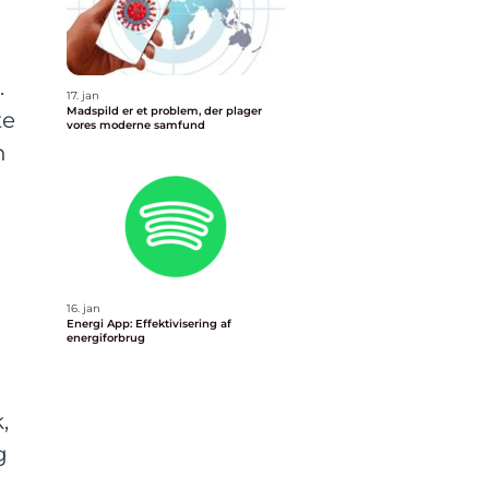
.
17. jan
Madspild er et problem, der plager
te
vores moderne samfund
n
16. jan
Energi App: Effektivisering af
energiforbrug
,
g