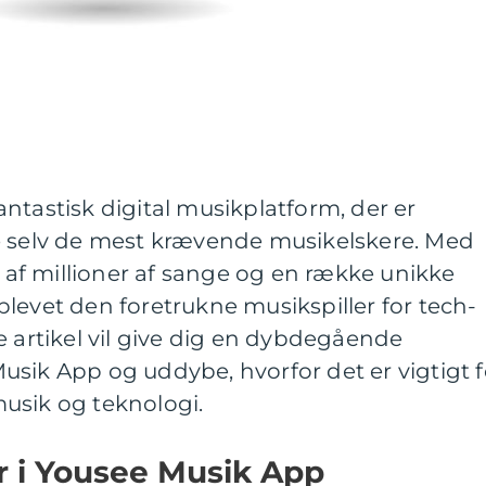
ntastisk digital musikplatform, der er
ille selv de mest krævende musikelskere. Med
f millioner af sange og en række unikke
levet den foretrukne musikspiller for tech-
e artikel vil give dig en dybdegående
sik App og uddybe, hvorfor det er vigtigt f
 musik og teknologi.
r i Yousee Musik App