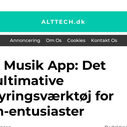
ALTTECH.
dk
Annoncering
Om Os
Cookies
Kontakt Os
ultimative
yringsværktøj for
h-entusiaster