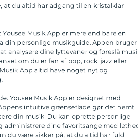
, at du altid har adgang til en kristalklar
r: Yousee Musik App er mere end bare en
gså din personlige musikguide. Appen bruger
at analysere dine lyttevaner og foreslå musi
anset om du er fan af pop, rock, jazz eller
e Musik App altid have noget nyt og
.
ade: Yousee Musik App er designet med
 Appens intuitive grænseflade gør det nemt
isere din musik. Du kan oprette personlige
 og administrere dine favoritsange med lethe
du være sikker på, at du altid har fuld