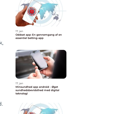
17. jan
Oddset app: En gennemgang af en
essentiel betting-app
k,
17. jan
Minsundhed app android - Øget
sundhedsbevidsthed med digital
teknologi
d.