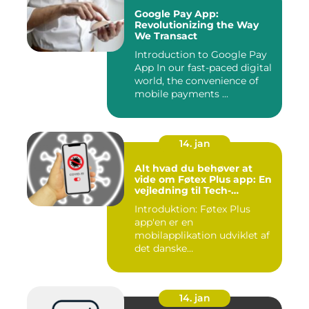
Google Pay App:
Revolutionizing the Way
We Transact
Introduction to Google Pay
App In our fast-paced digital
world, the convenience of
mobile payments ...
14. jan
Alt hvad du behøver at
vide om Føtex Plus app: En
vejledning til Tech-
entusiaster
Introduktion: Føtex Plus
app'en er en
mobilapplikation udviklet af
det danske
supermarkedskæde, Føte...
14. jan