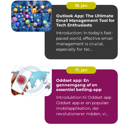
18. jan
Outlook App: The Ultimate
Email Management Tool for
Tech Enthusiasts
Introduction: In today's fast-
paced world, effective email
management is crucial,
especially for tec...
17. jan
Oddset app: En
gennemgang af en
essentiel betting-app
Introduktion til Oddset app
Oddset app er en populær
mobilapplikation, der
revolutionerer måden, vi...