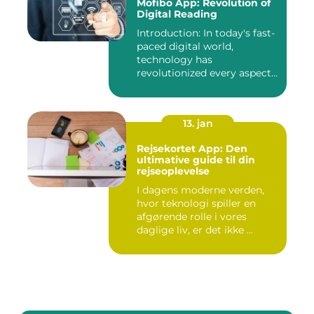
Mofibo App: Revolution of
Digital Reading
Introduction: In today's fast-
paced digital world,
technology has
revolutionized every aspect
of our...
13. jan
Rejsekortet App: Den
ultimative guide til din
rejseoplevelse
I dagens moderne verden,
hvor teknologi spiller en
afgørende rolle i vores
daglige liv, er det ikke ...