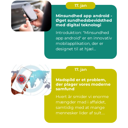
17. jan
Minsundhed app android -
Øget sundhedsbevidsthed
med digital teknologi
Introduktion: "Minsundhed
app android" er en innovativ
mobilapplikation, der er
designet til at hjæl...
17. jan
Madspild er et problem,
der plager vores moderne
samfund
Hvert år smider vi enorme
mængder mad i affaldet,
samtidig med at mange
mennesker lider af sult.
Men...