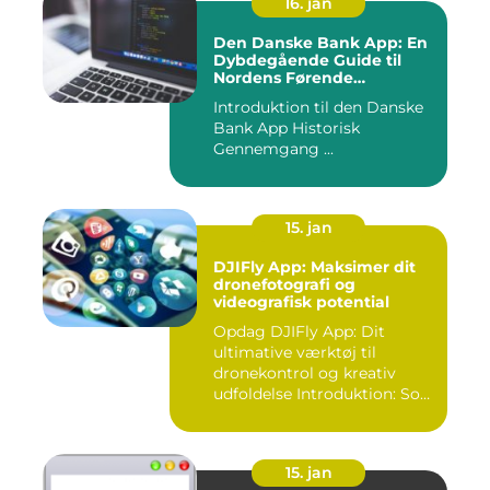
16. jan
Den Danske Bank App: En
Dybdegående Guide til
Nordens Førende
Mobilbank
Introduktion til den Danske
Bank App Historisk
Gennemgang ...
15. jan
DJIFly App: Maksimer dit
dronefotografi og
videografisk potential
Opdag DJIFly App: Dit
ultimative værktøj til
dronekontrol og kreativ
udfoldelse Introduktion: Som
e...
15. jan