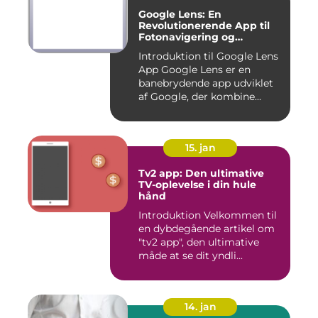
Google Lens: En
Revolutionerende App til
Fotonavigering og
Billedgenkendelse
Introduktion til Google Lens
App Google Lens er en
banebrydende app udviklet
af Google, der kombine...
15. jan
Tv2 app: Den ultimative
TV-oplevelse i din hule
hånd
Introduktion Velkommen til
en dybdegående artikel om
"tv2 app", den ultimative
måde at se dit yndli...
14. jan