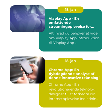
18. jan
Viaplay App - En
omfattende
streamingoplevelse for
film- og TV-entusiaster
Alt, hvad du behøver at vide
om Viaplay App Introduktion
til Viaplay App ...
18. jan
Chrome App: En
dybdegående analyse af
denne innovative teknologi
Chrome App - En
revolutionerende teknologi
designet til at forbedre din
internetoplevelse Indlednin...