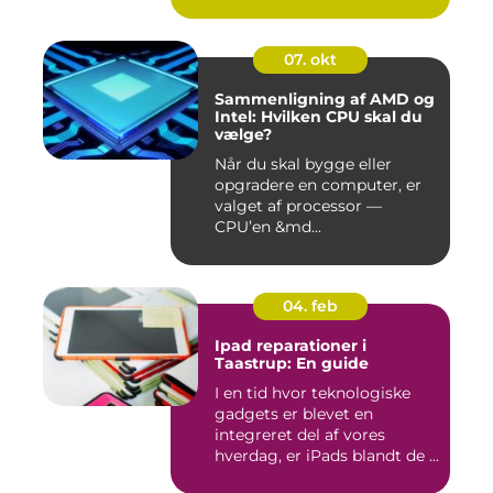
07. okt
Sammenligning af AMD og
Intel: Hvilken CPU skal du
vælge?
Når du skal bygge eller
opgradere en computer, er
valget af processor —
CPU’en &md...
04. feb
Ipad reparationer i
Taastrup: En guide
I en tid hvor teknologiske
gadgets er blevet en
integreret del af vores
hverdag, er iPads blandt de ...