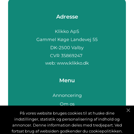
Adresse
web:
www.klikko.dk
Menu
Annoncering
Om os
Cookies
På vores website bruges cookies til at huske dine
indstillinger, statistik og personalisering af indhold og
Kontakt os
annoncer. Denne information deles med tredjepart. Ved
Sitemap
fortsat brug af websiden godkender du cookiepolitikken.