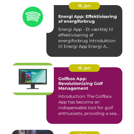
16. jan
Energi App: Effektivisering
af energiforbrug
Energi App - Et værktøj til
effektivisering af
energiforbrug Introduktion
til Energi App Energi A...
16. jan
Golfbox App:
Revolutionizing Golf
Management
Introduction: The Golfbox
App has become an
indispensable tool for golf
enthusiasts, providing a sea...