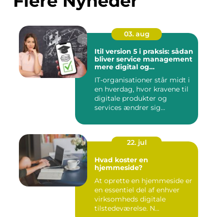
Flere Nyheder
03. aug
Itil version 5 i praksis: sådan
bliver service management
mere digital og
værdidrevet
IT-organisationer står midt i
en hverdag, hvor kravene til
digitale produkter og
services ændrer sig...
22. jul
Hvad koster en
hjemmeside?
At oprette en hjemmeside er
en essentiel del af enhver
virksomheds digitale
tilstedeværelse. N...