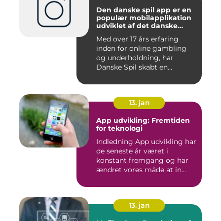
Den danske spil app er en
populær mobilapplikation
udviklet af det danske
spilleselskab Danske Spil
Med over 17 års erfaring
inden for online gambling
og underholdning, har
Danske Spil skabt en
bruger...
13. jan
App udvikling: Fremtiden
for teknologi
Indledning App udvikling har
de seneste år været i
konstant fremgang og har
ændret vores måde at in...
13. jan