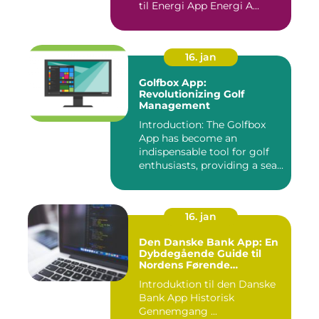
til Energi App Energi A...
16. jan
Golfbox App:
Revolutionizing Golf
Management
Introduction: The Golfbox
App has become an
indispensable tool for golf
enthusiasts, providing a sea...
16. jan
Den Danske Bank App: En
Dybdegående Guide til
Nordens Førende
Mobilbank
Introduktion til den Danske
Bank App Historisk
Gennemgang ...