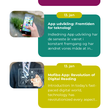
bruger...
13. jan
App udvikling: Fremtiden
for teknologi
Indledning App udvikling har
de seneste år været i
konstant fremgang og har
ændret vores måde at in...
13. jan
Mofibo App: Revolution of
Digital Reading
Introduction: In today's fast-
paced digital world,
technology has
revolutionized every aspect
of our...