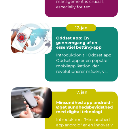
management is crucial,
especially for tec...
17. jan
Oddset app: En
gennemgang af en
essentiel betting-app
Introduktion til Oddset app
Oddset app er en populær
mobilapplikation, der
revolutionerer måden, vi...
17. jan
Minsundhed app android -
Øget sundhedsbevidsthed
med digital teknologi
Introduktion: "Minsundhed
app android" er en innovativ