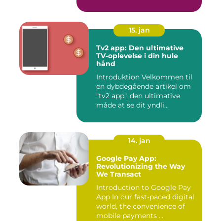
15. jan
Tv2 app: Den ultimative
TV-oplevelse i din hule
hånd
Introduktion Velkommen til
en dybdegående artikel om
"tv2 app", den ultimative
måde at se dit yndli...
14. jan
Google Pay App:
Revolutionizing the Way
We Transact
Introduction to Google Pay
App In our fast-paced digital
world, the convenience of
mobile payments ...