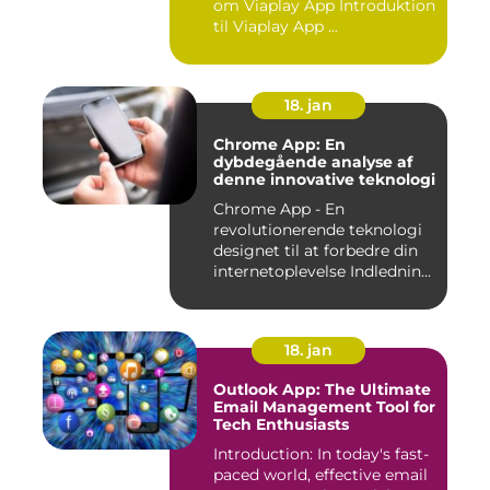
om Viaplay App Introduktion
til Viaplay App ...
18. jan
Chrome App: En
dybdegående analyse af
denne innovative teknologi
Chrome App - En
revolutionerende teknologi
designet til at forbedre din
internetoplevelse Indlednin...
18. jan
Outlook App: The Ultimate
Email Management Tool for
Tech Enthusiasts
Introduction: In today's fast-
paced world, effective email