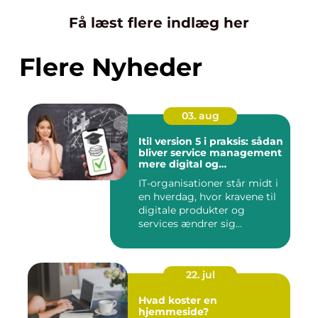
Få læst flere indlæg her
Flere Nyheder
03. aug
Itil version 5 i praksis: sådan
bliver service management
mere digital og
værdidrevet
IT-organisationer står midt i
en hverdag, hvor kravene til
digitale produkter og
services ændrer sig...
22. jul
Hvad koster en
hjemmeside?