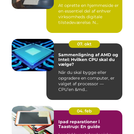
At oprette en hjemmeside er
en essentiel del af enhver
virksomheds digitale
tilstedeværelse. N...
07. okt
Sammenligning af AMD og
Intel: Hvilken CPU skal du
vælge?
Når du skal bygge eller
opgradere en computer, er
valget af processor —
CPU’en &md...
04. feb
Ipad reparationer i
Taastrup: En guide