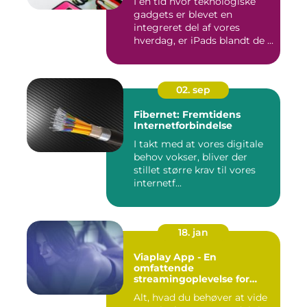
I en tid hvor teknologiske
gadgets er blevet en
integreret del af vores
hverdag, er iPads blandt de ...
02. sep
Fibernet: Fremtidens
Internetforbindelse
I takt med at vores digitale
behov vokser, bliver der
stillet større krav til vores
internetf...
18. jan
Viaplay App - En
omfattende
streamingoplevelse for
film- og TV-entusiaster
Alt, hvad du behøver at vide