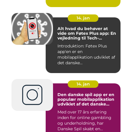
14. jan
Alt hvad du behøver at
vide om Føtex Plus app: En
vejledning til Tech-
entusiaster
Introduktion: Føtex Plus
app'en er en
mobilapplikation udviklet af
det danske
supermarkedskæde, Føte...
14. jan
Den danske spil app er en
populær mobilapplikation
udviklet af det danske
spilleselskab Danske Spil
Med over 17 års erfaring
inden for online gambling
og underholdning, har
Danske Spil skabt en