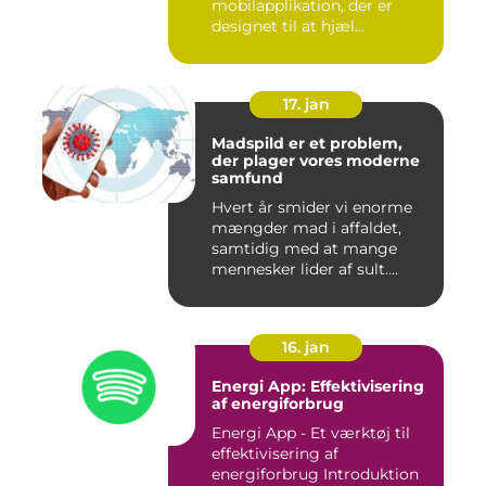
mobilapplikation, der er
designet til at hjæl...
17. jan
Madspild er et problem,
der plager vores moderne
samfund
Hvert år smider vi enorme
mængder mad i affaldet,
samtidig med at mange
mennesker lider af sult.
Men...
16. jan
Energi App: Effektivisering
af energiforbrug
Energi App - Et værktøj til
effektivisering af
energiforbrug Introduktion