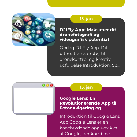
15. jan
DJIFly App: Maksimer dit
dronefotografi og
videografisk potential
Opdag DJIFly App: Dit
ultimative værktøj til
dronekontrol og kreativ
udfoldelse Introduktion: Som
e...
15. jan
Google Lens: En
Revolutionerende App til
Fotonavigering og
Billedgenkendelse
Introduktion til Google Lens
App Google Lens er en
banebrydende app udviklet
af Google, der kombine...