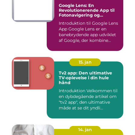
Google Lens: En
Revolutionerende App til
Fotonavigering og
Billedgenkendelse
Introduktion til Google Lens
App Google Lens er en
banebrydende app udviklet
af Google, der kombine...
15. jan
Tv2 app: Den ultimative
TV-oplevelse i din hule
hånd
Introduktion Velkommen til
en dybdegående artikel om
"tv2 app", den ultimative
måde at se dit yndli...
14. jan