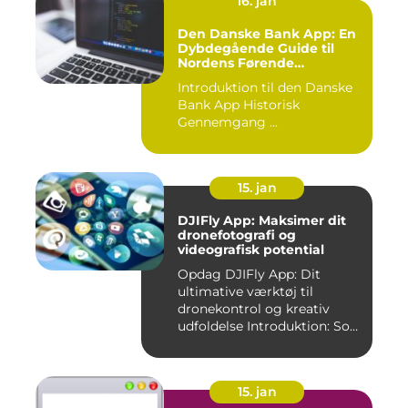
16. jan
Den Danske Bank App: En
Dybdegående Guide til
Nordens Førende
Mobilbank
Introduktion til den Danske
Bank App Historisk
Gennemgang ...
15. jan
DJIFly App: Maksimer dit
dronefotografi og
videografisk potential
Opdag DJIFly App: Dit
ultimative værktøj til
dronekontrol og kreativ
udfoldelse Introduktion: Som
e...
15. jan