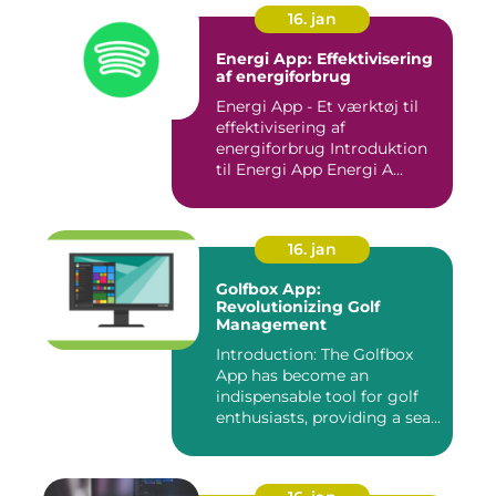
16. jan
Energi App: Effektivisering
af energiforbrug
Energi App - Et værktøj til
effektivisering af
energiforbrug Introduktion
til Energi App Energi A...
16. jan
Golfbox App:
Revolutionizing Golf
Management
Introduction: The Golfbox
App has become an
indispensable tool for golf
enthusiasts, providing a sea...