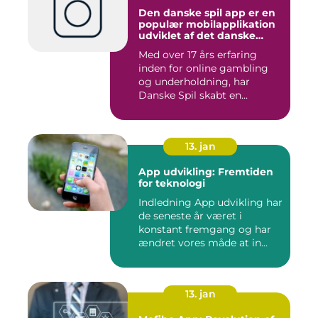
Den danske spil app er en
populær mobilapplikation
udviklet af det danske
spilleselskab Danske Spil
Med over 17 års erfaring
inden for online gambling
og underholdning, har
Danske Spil skabt en
bruger...
13. jan
App udvikling: Fremtiden
for teknologi
Indledning App udvikling har
de seneste år været i
konstant fremgang og har
ændret vores måde at in...
13. jan