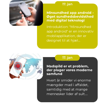
17. jan
Minsundhed app android -
Øget sundhedsbevidsthed
med digital teknologi
Introduktion: "Minsundhed
app android" er en innovativ
mobilapplikation, der er
designet til at hjæl...
17. jan
Madspild er et problem,
der plager vores moderne
samfund
Hvert år smider vi enorme
mængder mad i affaldet,
samtidig med at mange
mennesker lider af sult.
Men...