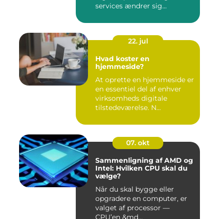
services ændrer sig...
22. jul
Hvad koster en
hjemmeside?
At oprette en hjemmeside er
en essentiel del af enhver
virksomheds digitale
tilstedeværelse. N...
07. okt
Sammenligning af AMD og
Intel: Hvilken CPU skal du
vælge?
Når du skal bygge eller
opgradere en computer, er
valget af processor —
CPU’en &md...