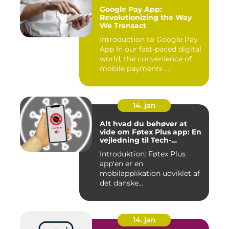
Google Pay App:
Revolutionizing the Way
We Transact
Introduction to Google Pay
App In our fast-paced digital
world, the convenience of
mobile payments ...
14. jan
Alt hvad du behøver at
vide om Føtex Plus app: En
vejledning til Tech-
entusiaster
Introduktion: Føtex Plus
app'en er en
mobilapplikation udviklet af
det danske
supermarkedskæde, Føte...
14. jan