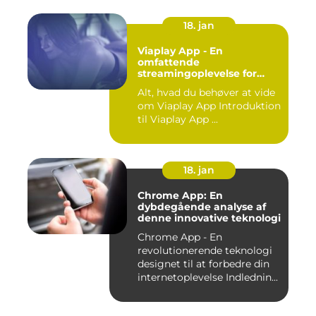
18. jan
Viaplay App - En
omfattende
streamingoplevelse for
film- og TV-entusiaster
Alt, hvad du behøver at vide
om Viaplay App Introduktion
til Viaplay App ...
18. jan
Chrome App: En
dybdegående analyse af
denne innovative teknologi
Chrome App - En
revolutionerende teknologi
designet til at forbedre din
internetoplevelse Indlednin...