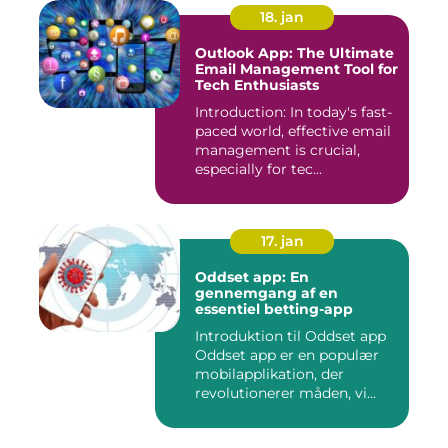
18. jan
Outlook App: The Ultimate
Email Management Tool for
Tech Enthusiasts
Introduction: In today's fast-
paced world, effective email
management is crucial,
especially for tec...
17. jan
Oddset app: En
gennemgang af en
essentiel betting-app
Introduktion til Oddset app
Oddset app er en populær
mobilapplikation, der
revolutionerer måden, vi...