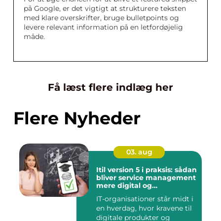
på Google, er det vigtigt at strukturere teksten
med klare overskrifter, bruge bulletpoints og
levere relevant information på en letfordøjelig
måde.
Få læst flere indlæg her
Flere Nyheder
03. aug
Itil version 5 i praksis: sådan
bliver service management
mere digital og
værdidrevet
IT-organisationer står midt i
en hverdag, hvor kravene til
digitale produkter og