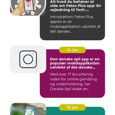
Alt hvad du behøver at
vide om Føtex Plus app: En
vejledning til Tech-
entusiaster
Introduktion: Føtex Plus
app'en er en
mobilapplikation udviklet af
det danske
supermarkedskæde, Føte...
14. jan
Den danske spil app er en
populær mobilapplikation
udviklet af det danske
spilleselskab Danske Spil
Med over 17 års erfaring
inden for online gambling
og underholdning, har
Danske Spil skabt en
bruger...
13. jan