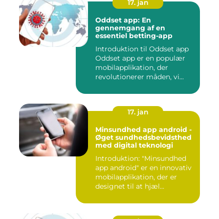
17. jan
Oddset app: En
gennemgang af en
essentiel betting-app
Introduktion til Oddset app
Oddset app er en populær
mobilapplikation, der
revolutionerer måden, vi...
17. jan
Minsundhed app android -
Øget sundhedsbevidsthed
med digital teknologi
Introduktion: "Minsundhed
app android" er en innovativ
mobilapplikation, der er
designet til at hjæl...