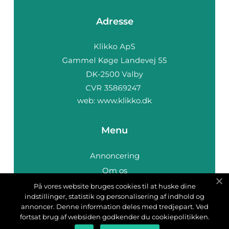
Adresse
web:
www.klikko.dk
Menu
Annoncering
Om os
Cookies
På vores website bruges cookies til at huske dine
indstillinger, statistik og personalisering af indhold og
Kontakt os
annoncer. Denne information deles med tredjepart. Ved
Sitemap
fortsat brug af websiden godkender du cookiepolitikken.