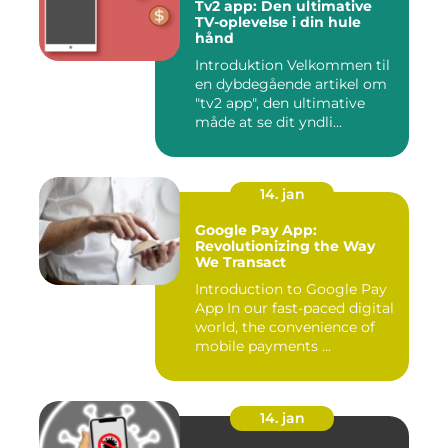
Tv2 app: Den ultimative
TV-oplevelse i din hule
hånd
Introduktion Velkommen til
en dybdegående artikel om
"tv2 app", den ultimative
måde at se dit yndli...
14. jan
Google Pay App:
Revolutionizing the Way
We Transact
Introduction to Google Pay
App In our fast-paced digital
world, the convenience of
mobile payments ...
14. jan