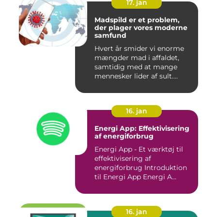
17. jan
Madspild er et problem,
der plager vores moderne
samfund
Hvert år smider vi enorme
mængder mad i affaldet,
samtidig med at mange
mennesker lider af sult.
Men...
16. jan
Energi App: Effektivisering
af energiforbrug
Energi App - Et værktøj til
effektivisering af
energiforbrug Introduktion
til Energi App Energi A...
16. jan