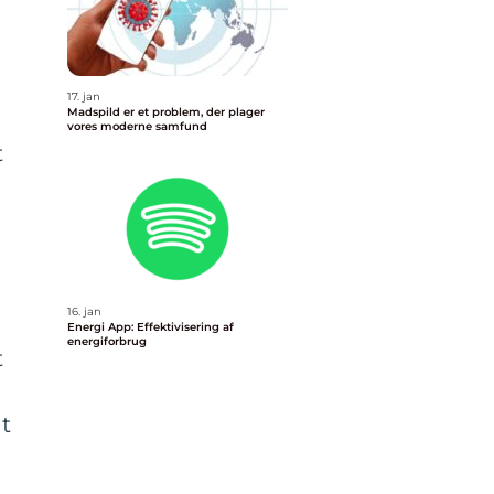
17. jan
Madspild er et problem, der plager
vores moderne samfund
t
16. jan
Energi App: Effektivisering af
energiforbrug
t
dt