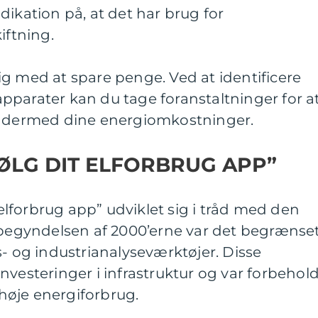
dikation på, at det har brug for
iftning.
g med at spare penge. Ved at identificere
pparater kan du tage foranstaltninger for a
g dermed dine energiomkostninger.
FØLG DIT ELFORBRUG APP”
t elforbrug app” udviklet sig i tråd med den
I begyndelsen af 2000’erne var det begrænse
s- og industrianalyseværktøjer. Disse
nvesteringer i infrastruktur og var forbehol
øje energiforbrug.