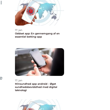
l
17. jan
Oddset app: En gennemgang af en
essentiel betting-app
e
17. jan
Minsundhed app android - Øget
sundhedsbevidsthed med digital
teknologi