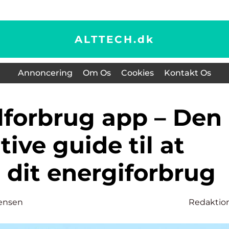
ALTTECH.
dk
Annoncering
Om Os
Cookies
Kontakt Os
tive guide til at
 dit energiforbrug
ensen
Redaktio