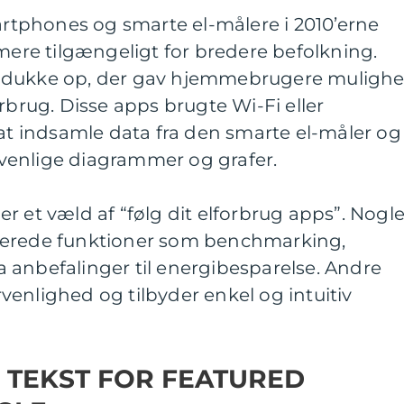
tphones og smarte el-målere i 2010’erne
 mere tilgængeligt for bredere befolkning.
 dukke op, der gav hjemmebrugere muligh
rbrug. Disse apps brugte Wi-Fi eller
 at indsamle data fra den smarte el-måler og
venlige diagrammer og grafer.
r et væld af “følg dit elforbrug apps”. Nogl
cerede funktioner som benchmarking,
 anbefalinger til energibesparelse. Andre
enlighed og tilbyder enkel og intuitiv
 TEKST FOR FEATURED