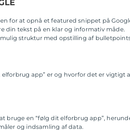
GLE
en for at opnå et featured snippet på Googl
ere din tekst på en klar og informativ måde.
mulig struktur med opstilling af bulletpoints
t elforbrug app” er og hvorfor det er vigtigt 
t bruge en “følg dit elforbrug app”, herund
l-måler og indsamling af data.