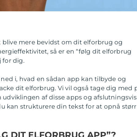
at blive mere bevidst om dit elforbrug og
rgieffektivitet, så er en “følg dit elforbrug
for dig.
e ned i, hvad en sådan app kan tilbyde og
tracke dit elforbrug. Vi vil også tage dig med 
 udviklingen af disse apps og afslutningsvis
 du kan strukturere din tekst for at opnå stør
LG DIT ELFORBRUG APP”?