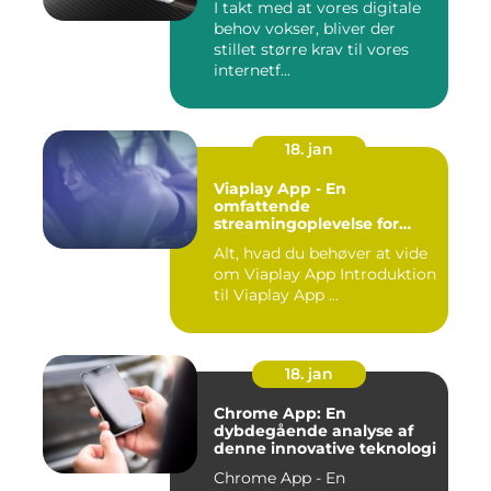
I takt med at vores digitale
behov vokser, bliver der
stillet større krav til vores
internetf...
18. jan
Viaplay App - En
omfattende
streamingoplevelse for
film- og TV-entusiaster
Alt, hvad du behøver at vide
om Viaplay App Introduktion
til Viaplay App ...
18. jan
Chrome App: En
dybdegående analyse af
denne innovative teknologi
Chrome App - En