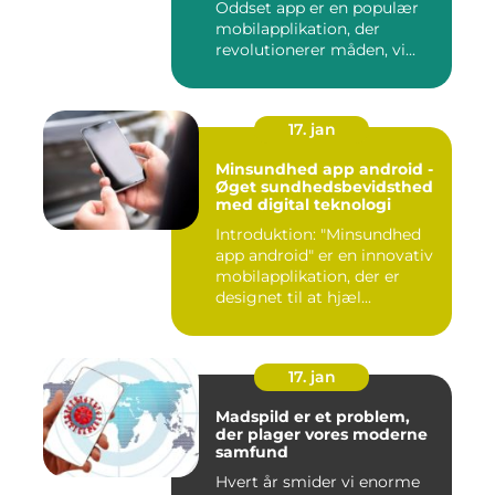
Oddset app er en populær
mobilapplikation, der
revolutionerer måden, vi...
17. jan
Minsundhed app android -
Øget sundhedsbevidsthed
med digital teknologi
Introduktion: "Minsundhed
app android" er en innovativ
mobilapplikation, der er
designet til at hjæl...
17. jan
Madspild er et problem,
der plager vores moderne
samfund
Hvert år smider vi enorme