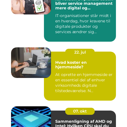
bliver service management
mere digital og
værdidrevet
IT-organisationer står midt i
en hverdag, hvor kravene til
digitale produkter og
services ændrer sig...
22. jul
Hvad koster en
hjemmeside?
At oprette en hjemmeside er
en essentiel del af enhver
virksomheds digitale
tilstedeværelse. N...
07. okt
Sammenligning af AMD og
Intel: Hvilken CPU skal du