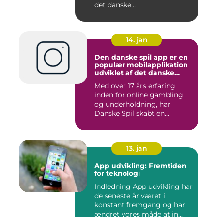
det danske
supermarkedskæde, Føte...
14. jan
Den danske spil app er en
populær mobilapplikation
udviklet af det danske
spilleselskab Danske Spil
Med over 17 års erfaring
inden for online gambling
og underholdning, har
Danske Spil skabt en
bruger...
13. jan
App udvikling: Fremtiden
for teknologi
Indledning App udvikling har
de seneste år været i
konstant fremgang og har
ændret vores måde at in...