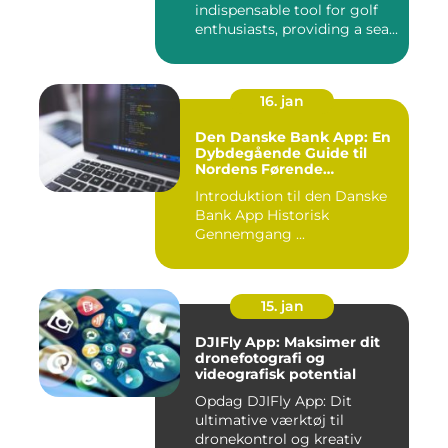
indispensable tool for golf
enthusiasts, providing a sea...
16. jan
Den Danske Bank App: En
Dybdegående Guide til
Nordens Førende
Mobilbank
Introduktion til den Danske
Bank App Historisk
Gennemgang ...
15. jan
DJIFly App: Maksimer dit
dronefotografi og
videografisk potential
Opdag DJIFly App: Dit
ultimative værktøj til
dronekontrol og kreativ