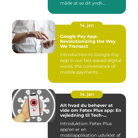
måde at se dit yndli...
14. jan
Google Pay App:
Revolutionizing the Way
We Transact
Introduction to Google Pay
App In our fast-paced digital
world, the convenience of
mobile payments ...
14. jan
Alt hvad du behøver at
vide om Føtex Plus app: En
vejledning til Tech-
entusiaster
Introduktion: Føtex Plus
app'en er en
mobilapplikation udviklet af