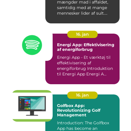
mængder mad i affaldet,
samtidig med at mange
mennesker lider af sult.
Men...
16. jan
Energi App: Effektivisering
af energiforbrug
Energi App - Et værktøj til
effektivisering af
energiforbrug Introduktion
til Energi App Energi A...
16. jan
Golfbox App:
Revolutionizing Golf
Management
Introduction: The Golfbox
App has become an