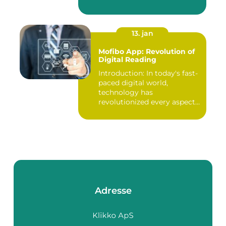
13. jan
Mofibo App: Revolution of
Digital Reading
Introduction: In today's fast-
paced digital world,
technology has
revolutionized every aspect
of our...
Adresse