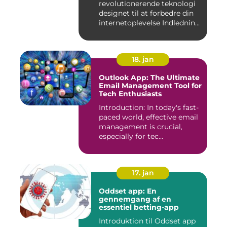
revolutionerende teknologi
designet til at forbedre din
internetoplevelse Indlednin...
18. jan
Outlook App: The Ultimate
Email Management Tool for
Tech Enthusiasts
Introduction: In today's fast-
paced world, effective email
management is crucial,
especially for tec...
17. jan
Oddset app: En
gennemgang af en
essentiel betting-app
Introduktion til Oddset app