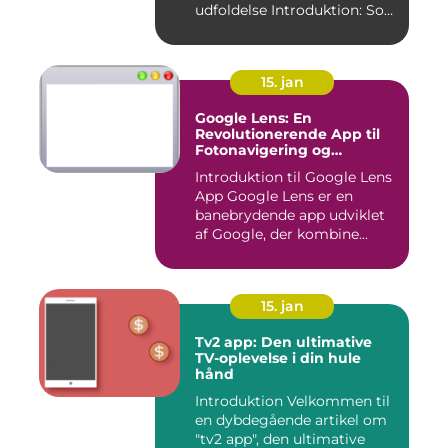
udfoldelse Introduktion: Som
e...
15. jan
Google Lens: En
Revolutionerende App til
Fotonavigering og
Billedgenkendelse
Introduktion til Google Lens
App Google Lens er en
banebrydende app udviklet
af Google, der kombine...
15. jan
Tv2 app: Den ultimative
TV-oplevelse i din hule
hånd
Introduktion Velkommen til
en dybdegående artikel om
"tv2 app", den ultimative