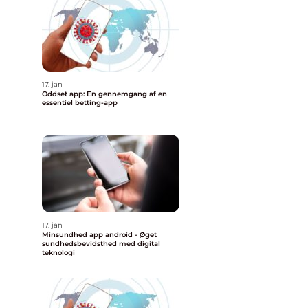
17. jan
Oddset app: En gennemgang af en
essentiel betting-app
17. jan
Minsundhed app android - Øget
sundhedsbevidsthed med digital
teknologi