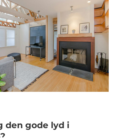
g den gode lyd i
?