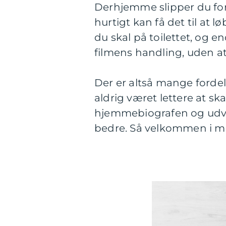
Derhjemme slipper du for b
hurtigt kan få det til at 
du skal på toilettet, og 
filmens handling, uden a
Der er altså mange forde
aldrig været lettere at sk
hjemmebiografen og udval
bedre. Så velkommen i mø