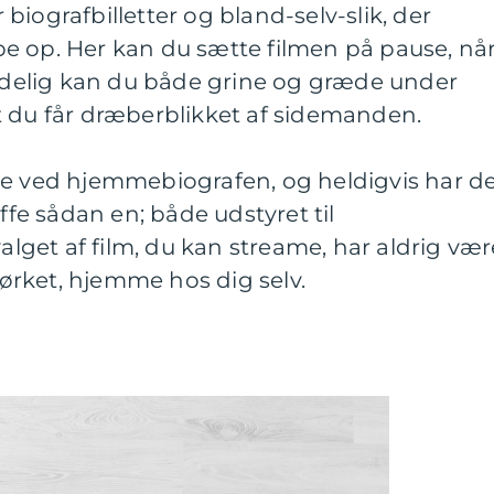
iografbilletter og bland-selv-slik, der
løbe op. Her kan du sætte filmen på pause, nå
endelig kan du både grine og græde under
t du får dræberblikket af sidemanden.
le ved hjemmebiografen, og heldigvis har d
affe sådan en; både udstyret til
get af film, du kan streame, har aldrig vær
rket, hjemme hos dig selv.