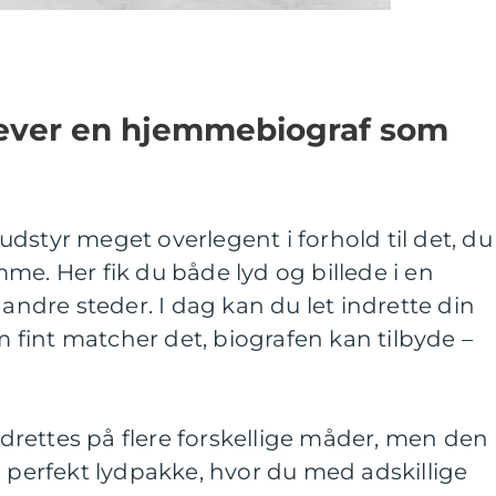
ræver en hjemmebiograf som
dstyr meget overlegent i forhold til det, du
me. Her fik du både lyd og billede i en
 andre steder. I dag kan du let indrette din
fint matcher det, biografen kan tilbyde –
rettes på flere forskellige måder, men den
n perfekt lydpakke, hvor du med adskillige