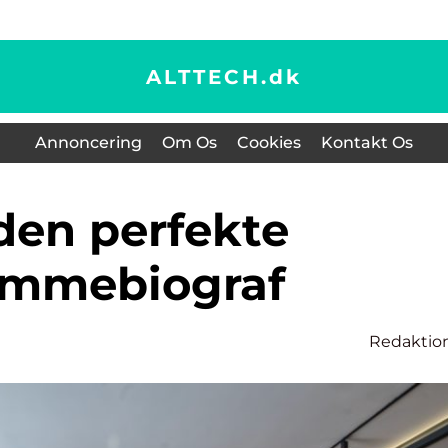
ALTTECH.
dk
Annoncering
Om Os
Cookies
Kontakt Os
emmebiograf
Redaktio