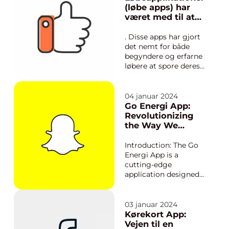
has simplified and
(løbe apps) har
streamlined the
været med til at
parking process,
revolutionere
making it a must-
måden, vi løber
. Disse apps har gjort
have tool for anyone
på
det nemt for både
who frequentl...
begyndere og erfarne
løbere at spore deres
løbeaktiviteter, sætte
sig mål og modtage
feedback i realtid. I
04 januar 2024
denne artikel vil vi
Go Energi App:
udforske løbenes
Revolutionizing
verden og se
the Way We
nærmere på, hvad der
Monitor and
er vigtigt at vide for
Manage Our
Introduction: The Go
enhver,...
Energy
Energi App is a
Consumption
cutting-edge
application designed
to empower
individuals in
managing their
03 januar 2024
energy consumption
Kørekort App:
effectively. In an era
Vejen til en