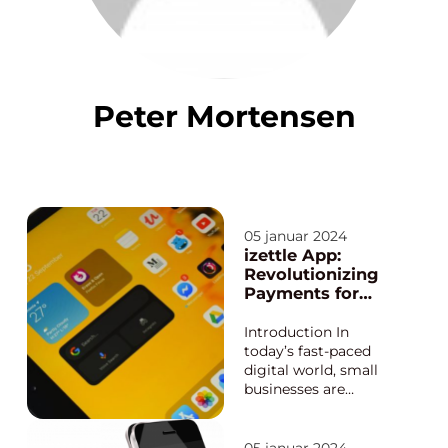
Peter Mortensen
05 januar 2024
izettle App:
Revolutionizing
Payments for
Small Businesses
Introduction In
today’s fast-paced
digital world, small
businesses are
constantly seeking
innovative solutions
to streamline their