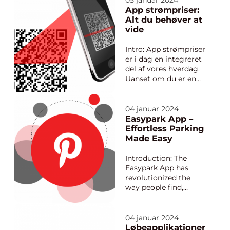
05 januar 2024
operations and
App strømpriser:
enhance customer
Alt du behøver at
experiences. One such
vide
solution is the izettle
app, a powerful tool
Intro: App strømpriser
that has trans...
er i dag en integreret
del af vores hverdag.
Uanset om du er en
tech-entusiast, der er
interesseret i at
optimere dit
04 januar 2024
energiforbrug eller
Easypark App –
blot ønsker at få mere
Effortless Parking
indsigt i, hvad du reelt
Made Easy
betaler for din strøm,
vil denne artikel ...
Introduction: The
Easypark App has
revolutionized the
way people find,
reserve, and pay for
parking spaces. This
groundbreaking
04 januar 2024
mobile application
Løbeapplikationer