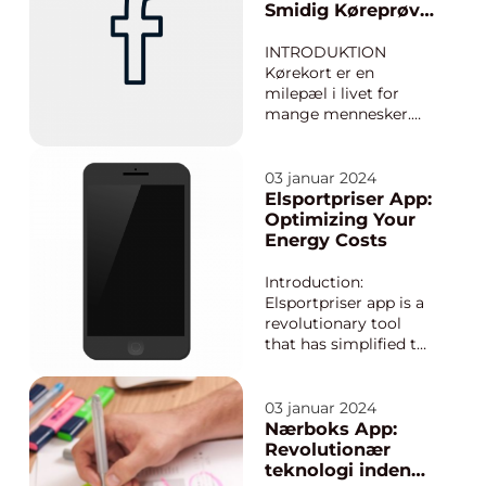
when sustainability is
Smidig Køreprøve
at the forefront of
og Sikrere Kørsel
everyone’s mind, this
INTRODUKTION
app stands out as a
Kørekort er en
game-...
milepæl i livet for
mange mennesker.
Det er en
nødvendighed for at
kunne bevæge sig frit
03 januar 2024
og uafhængigt rundt
Elsportpriser App:
i verden. Men vejen til
Optimizing Your
at opnå kørekortet
Energy Costs
kan være både
udfordrende og
Introduction:
tidskrævende.
Elsportpriser app is a
Heldigvis har
revolutionary tool
teknologien g...
that has simplified the
way we manage our
energy consumption.
This high-quality app
03 januar 2024
provides real-time
Nærboks App:
information on
Revolutionær
electricity spot prices,
teknologi inden