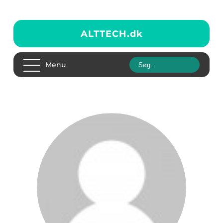
ALTTECH.
dk
Menu