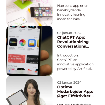
allowing users to
for lokal
make informed
opbevaring
Nærboks app er en
decisions regarding...
banebrydende
innovativ løsning
inden for lokal
opbevaring, der giver
brugerne mulighed
for nemt og bekvemt
02 januar 2024
at opbevare deres
ChatGPT App:
ejendele i
Revolutionizing
lokalområdet. Med
Conversations
denne app kan
through AI
brugerne nemt finde
Introduction:
og reservere
ChatGPT, an
nærliggende
innovative application
opbevaringsrum til ...
powered by Artificial
Intelligence (AI), has
been gaining
immense popularity
02 januar 2024
among tech
Optima
enthusiasts and
Medarbejder App:
individuals interested
Øget Effektivitet
in the advancements
og
of conversational AI.
Kommunikation