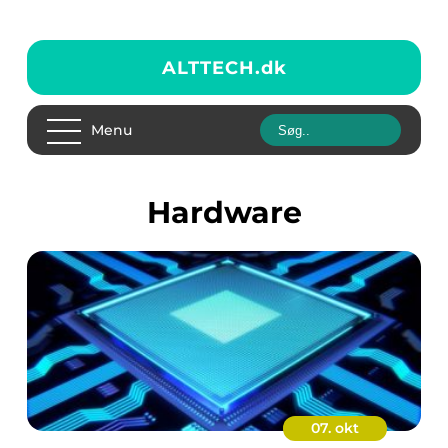
ALTTECH.
dk
Menu
Hardware
07. okt